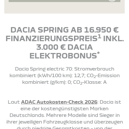
DACIA SPRING AB 16.950 €
1
FINANZIERUNGSPREIS
INKL.
3.000 € DACIA
*
ELEKTROBONUS
Dacia Spring electric 70: Stromverbrauch
kombiniert (kWh/100 km): 12,7; CO
-Emission
2
kombiniert (g/km): 0; CO
-Klasse: A
2
Laut
ADAC Autokosten-Check 2026
: Dacia ist
eine der kostengünstigsten Marken
Deutschlands. Mehrere Modelle sind Sieger in
ihrer jeweiligen Fahrzeugklasse und überzeugen
durch niedrige Gesamtkosten – von der