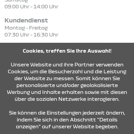
09:00 Uhr - 14:00 Uhr
Kundendienst
Montag - Freitag
07:30 Uhr - 16:30 Uhr
Ersatzteile & Zubehör
Cookies, treffen Sie Ihre Auswahl!
Montag - Freitag
08:00 Uhr - 16:00 Uhr
Unsere Website und ihre Partner verwenden
Cookies, um die Besucherzahl und die Leistung
der Website zu messen. Somit können Sie
KONTAKT & ANFAHRT
personalisierte und/oder geolokalisierte
Werbung und Inhalte erhalten sowie mit diesen
über die sozialen Netzwerke interagieren.
ÖFFNUNGSZEITEN
Sie können die Einstellungen jederzeit ändern,
indem Sie sich in den Abschnitt "Details
anzeigen" auf unserer Website begeben.
STANDORTE