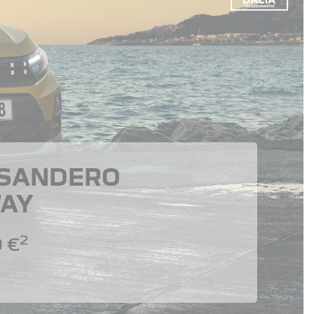
 SANDERO
AY
2
 €