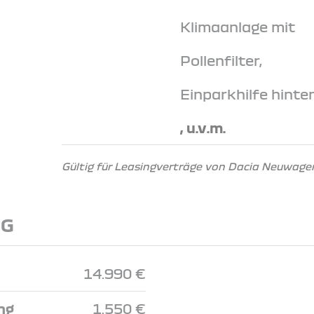
Klimaanlage mit
Pollenfilter,
Einparkhilfe hinte
, u.v.m.
Gültig für Leasingverträge von Dacia Neuwagen
NG
14.990 €
ng
1.550 €