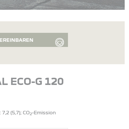
EREINBAREN
L ECO-G 120
,2 (5,7); CO
-Emission
2