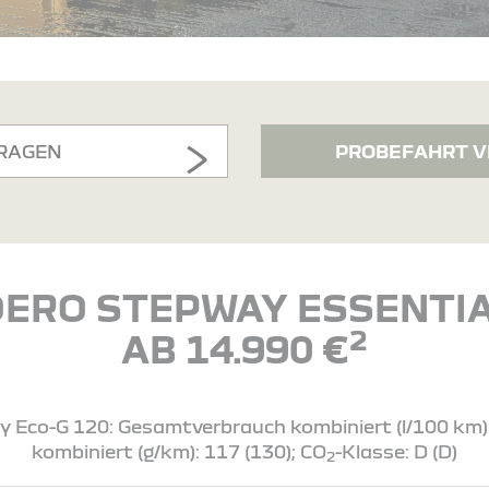
RAGEN
PROBEFAHRT V
ERO STEPWAY ESSENTIA
2
AB 14.990 €
Eco-G 120: Gesamtverbrauch kombiniert (l/100 km): 7
kombiniert (g/km): 117 (130); CO
-Klasse: D (D)
2