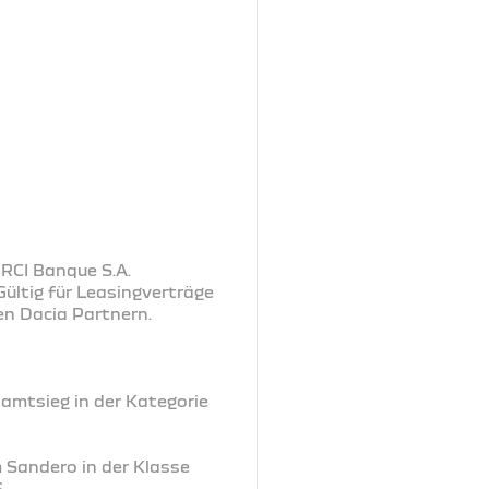
 RCI Banque S.A.
ültig für Leasingverträge
en Dacia Partnern.
samtsieg in der Kategorie
m Sandero in der Klasse
6